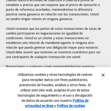
Cuando nuestra actividad de cobertura o cobertura previa se
complete a precios que son mayores que el precio de ejecución o
punto de referencia acordados, mantendremos la diferencia
positiva como ganancia en relación con las transacciones. Usted
no tendrá ningún interés en ninguna ganancia.
Usted reconoce que las partes de estas transacciones de tasas de
cambio participaron en negociaciones en igualdad de
condiciones. Usted es un cliente y estas transacciones no
establecen una relación de mandante/agente ni ninguna otra
relación que pueda generar una obligación mayor para nosotros.
Usted debe asumir que tenemos un incentivo económico para ser
una contraparte de cualquier transacción con usted.
Renunciamos a cualquier y toda responsabilidad por nuestras
tasas de cambio, lo cual incluye, entre otras, la pérdida directa,
Banner de Cookies
Utilizamos cookies y otras tecnologías de rastreo
indirecta o resultante y cualquier responsabilidad en caso de que
para recopilar datos con fines publicitarios,
nuestras tasas de cambio sean diferentes de las tasas ofrecidas
prevención de fraudes, análisis y otros fines. Al
o reportadas por terceras partes u ofrecidas por nosotros en un
momento diferente, en una ubicación diferente, por una cantidad
utilizar este sitio web, aceptas el uso de estas
de transacción diferente, o que involucren un medio de pago
tecnologías de seguimiento y el uso y divulgación
diferente (incluidos, entre otros, pagarés, cheques, transferencias
de datos de acuerdo con nuestro
Política de
por cable, etc.).
privacidad en línea
y
Política de cookies