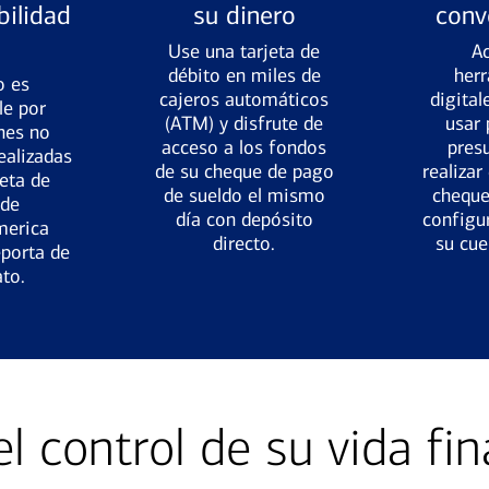
ilidad
su dinero
conv
Use una tarjeta de
A
débito en miles de
her
o es
cajeros automáticos
digital
le por
(ATM) y disfrute de
usar 
nes no
acceso a los fondos
pres
ealizadas
de su cheque de pago
realizar
jeta de
de sueldo el mismo
cheque
 de
día con depósito
configur
merica
directo.
su cue
eporta de
to.
l control de su vida fin