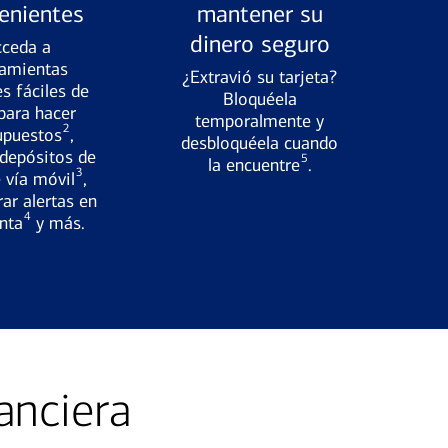
enientes
mantener su
dinero seguro
cceda a
ramientas
¿Extravió su tarjeta?
es fáciles de
Bloquéela
para hacer
temporalmente y
2
upuestos
,
desbloquéela cuando
 depósitos de
5
la encuentre
.
3
 vía móvil
,
ar alertas en
4
nta
y más.
anciera