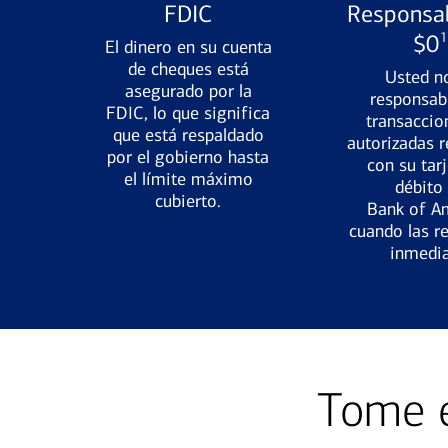
FDIC
Responsab
1
$0
El dinero en su cuenta
de cheques está
Usted n
asegurado por la
responsab
FDIC, lo que significa
transaccio
que está respaldado
autorizadas r
por el gobierno hasta
con su tar
el límite máximo
débito
cubierto.
Bank of A
cuando las r
inmedia
Tome e