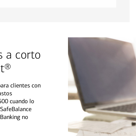
 a corto
st®
ara clientes con
astos
$500 cuando lo
 SafeBalance
 Banking no